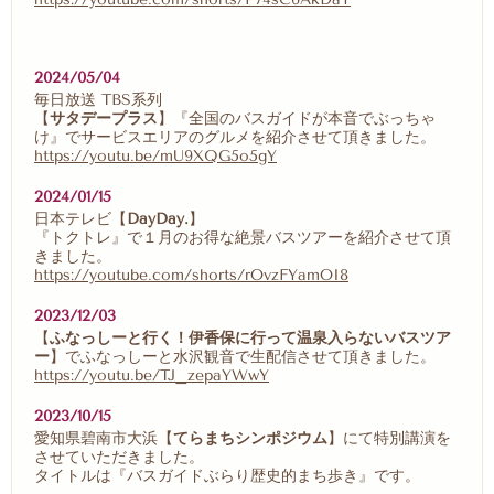
2024/05/04
毎日放送 TBS系列
【
サタデープラス
】『全国のバスガイドが本音でぶっちゃ
け』でサービスエリアのグルメを紹介させて頂きました。
https://youtu.be/mU9XQG5o5gY
2024/01/15
日本テレビ【
DayDay.
】
『トクトレ』で１月のお得な絶景バスツアーを紹介させて頂
きました。
https://youtube.com/shorts/rOvzFYamOI8
2023/12/03
【
ふなっしーと行く！伊香保に行って温泉入らないバスツア
ー
】でふなっしーと水沢観音で生配信させて頂きました。
https://youtu.be/TJ_zepaYWwY
2023/10/15
愛知県碧南市大浜【
てらまちシンポジウム
】にて特別講演を
させていただきました。
タイトルは『バスガイドぶらり歴史的まち歩き』です。