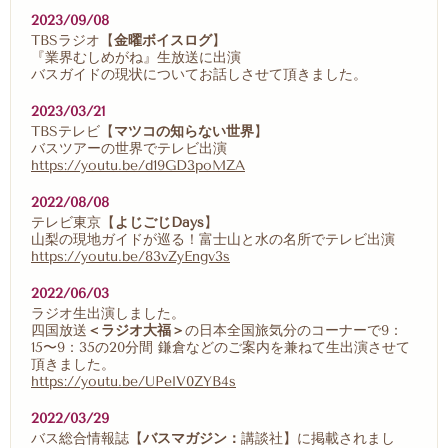
2023/09/08
TBSラジオ【
金曜ボイスログ
】
『業界むしめがね』生放送に出演
バスガイドの現状についてお話しさせて頂きました。
2023/03/21
TBSテレビ【
マツコの知らない世界
】
バスツアーの世界でテレビ出演
https://youtu.be/d19GD3poMZA
2022/08/08
テレビ東京【
よじごじDays
】
山梨の現地ガイドが巡る！富士山と水の名所でテレビ出演
https://youtu.be/83vZyEngv3s
2022/06/03
ラジオ生出演しました。
四国放送
＜ラジオ大福＞
の日本全国旅気分のコーナーで9：
15〜9：35の20分間 鎌倉などのご案内を兼ねて生出演させて
頂きました。
https://youtu.be/UPelV0ZYB4s
2022/03/29
バス総合情報誌【
バスマガジン：
講談社】に掲載されまし