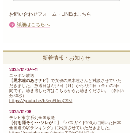
お問い合わせフォーム・LINEはこちら
詳細はこちらへ
新着情報・お知らせ
2025/01/07〜11
ニッポン放送
【
黒木瞳のあさナビ
】で女優の黒木瞳さんと対談させていた
だきました。放送日は7月7日（月）から7月11日（金）の5日
間です。聴き逃した方はこちらからお聴きください。（各回5
分30秒）
https://youtu.be/h3epEUdqC9M
2025/01/08
テレビ東京系列全国放送
【
何を隠そう•••ソレが！
】『バスガイド100人に聞いた日本
全国道の駅ランキング』に出演させていただきました。
https://youtube.com/shorts/P74sC6AkDaY