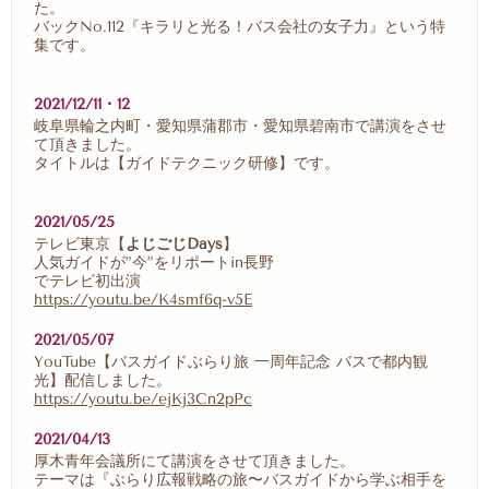
た。
バックNo.112『キラリと光る！バス会社の女子力』という特
集です。
2021/12/11・12
岐阜県輪之内町・愛知県蒲郡市・愛知県碧南市で講演をさせ
て頂きました。
タイトルは【ガイドテクニック研修】です。
2021/05/25
テレビ東京【
よじごじDays
】
人気ガイドが”今”をリポートin長野
でテレビ初出演
https://youtu.be/K4smf6q-v5E
2021/05/07
YouTube【バスガイドぶらり旅 一周年記念 バスで都内観
光】配信しました。
https://youtu.be/ejKj3Cn2pPc
2021/04/13
厚木青年会議所にて講演をさせて頂きました。
テーマは『ぶらり広報戦略の旅〜バスガイドから学ぶ相手を